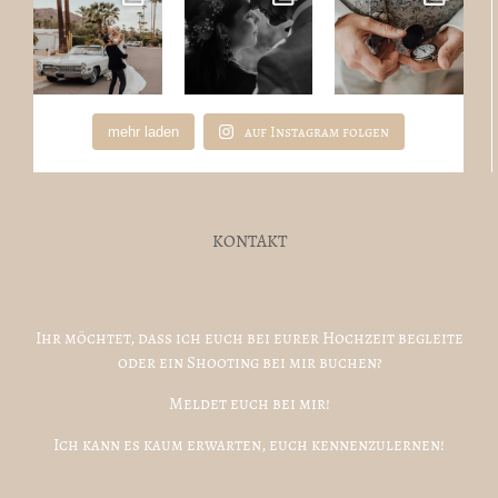
auf Instagram folgen
mehr laden
KONTAKT
Ihr möchtet, dass ich euch bei eurer Hochzeit begleite
oder ein Shooting bei mir buchen?
Meldet euch bei mir!
Ich kann es kaum erwarten, euch kennenzulernen!